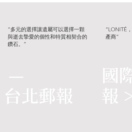
“多元的選擇讓遺屬可以選擇一顆
“LONI
與逝去摯愛的個性和特質相契合的
產商”
鑽石。”
—
國
台北郵報
報 