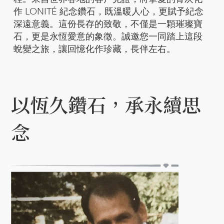
作 LONITÉ 紀念鑽石，既溫暖人心，更賦予紀念
深遠意義。這份長存的致敬，不僅是一顆璀璨寶
石，更是永恆愛意的象徵。誠邀您一同踏上這段
蛻變之旅，讓回憶化作珍藏，長伴左右。
以恆久鑽石，承永續思
念