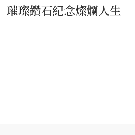
璀璨鑽石紀念燦爛人生