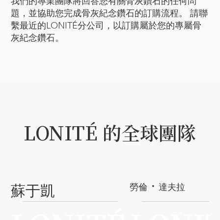
我們的專業團隊將回答您有關骨灰鑽石的任何問
題，並協助您完成骨灰紀念鑽石的訂購流程。 請聯
繫最近的LONITÉ分公司，以訂購屬於您的專屬骨
灰紀念鑽石。
LONITÉ 的全球團隊
・
勞倫
達夫拉
蘇于凱