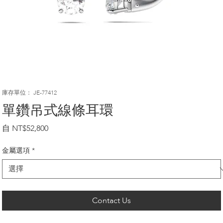
庫存單位： JE-77412
單鑽吊式線條耳環
促
自
NT$52,800
銷
價
金屬選項
*
格
Contact Us