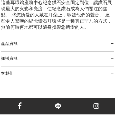
這些耳環鑲座將中心紀念鑽石安全固定到位，讓鑽石展
現最大的火彩和亮度，使紀念鑽石成為人們關注的焦
點。 將您所愛的人戴在耳朵上，聆聽他們的聲音。 這
些令人驚嘆的紀念鑽石耳環將是一種真正非凡的方式，
無論何時何地都可以隨身攜帶您所愛的人。
產品資訊
切工選項：
​明亮圓形， 祖母綠型， 雷迪恩形， 上丁方形， 公主方
運送資訊
形， 心形， 橢圓形， 梨形， 墊形
鑽石大小：
0.25克拉 - 3.00克拉
LONITÉ 為您的產品建立了完善且無風險的物流系統。 我們的網路源自
金屬選項：
18K 白金/黃金/玫瑰金，鉑金
客製化
於多年的經驗，包括分段運輸和定期洲際運輸。 LONITÉ 只與最安全、
最可靠的快遞公司合作，以確保安全、及時地交付您的紀念鑽石首飾。
備註
我們為任何客製訂單提供 3 次免費設計。 重新設計、修改3次以上的，
LONITÉ 為您提供了一個在我們的系統中追蹤您的訂單的實用選項。
顯示的價格是一對耳環的價格，如果您需要單隻耳環，預設價格是
加收5%的設計費。
客服報價的70%。
顯示的價格不包括主鑽，主鑽價格另外計算。
範例圖片僅供參考。由於鑽石和珠寶的尺寸不同，定制成品的外觀
可能會略有差異。
如需探索網站未顯示的其他選項，請聯絡我們的客戶服務團隊。