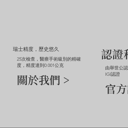
瑞士精度，歷史悠久
認證
25次檢查，醫療手術級別的精確
度，精度達到0.001公克
由舉世公
IGI認證
關於我們 >
官方