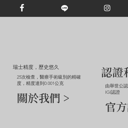
範例圖片僅供參考。由於鑽石和珠寶的尺寸不同，定制成品的外觀
可能會略有差異。
如需探索網站未顯示的其他選項，請聯絡我們的客戶服務團隊。
瑞士精度，歷史悠久
認證
25次檢查，醫療手術級別的精確
度，精度達到0.001公克
由舉世公
IGI認證
關於我們 >
官方