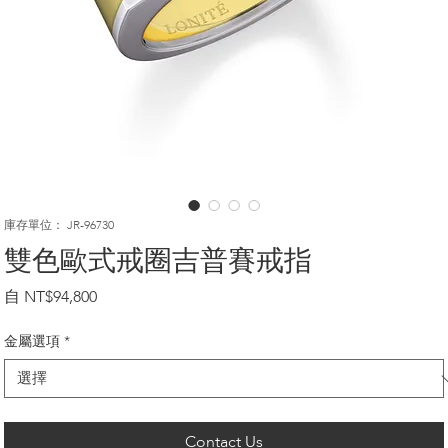
庫存單位： JR-96730
雙色歐式戒圈吉普賽戒指
促
自
NT$94,800
銷
價
金屬選項
*
格
Contact Us