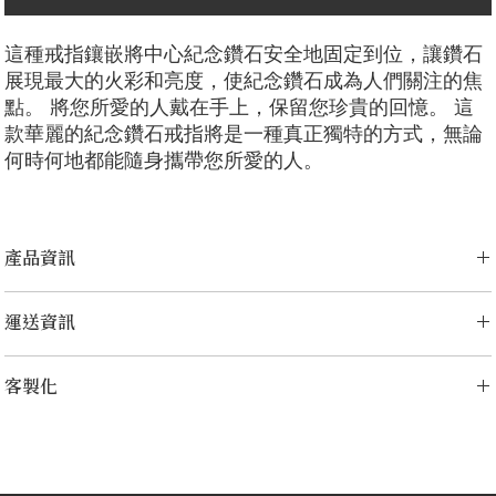
這種戒指鑲嵌將中心紀念鑽石安全地固定到位，讓鑽石
展現最大的火彩和亮度，使紀念鑽石成為人們關注的焦
點。 將您所愛的人戴在手上，保留您珍貴的回憶。 這
款華麗的紀念鑽石戒指將是一種真正獨特的方式，無論
何時何地都能隨身攜帶您所愛的人。
產品資訊
切工選項：
​明亮圓形， 祖母綠型， 雷迪恩形， 上丁方形， 公主方
運送資訊
形， 心形， 橢圓形， 梨形， 墊形
鑽石大小：
0.25克拉 - 0.5克拉
LONITÉ 為您的產品建立了完善且無風險的物流系統。 我們的網路源自
金屬選項：
18K 白金/黃金/玫瑰金，鉑金
客製化
於多年的經驗，包括分段運輸和定期洲際運輸。 LONITÉ 只與最安全、
最可靠的快遞公司合作，以確保安全、及時地交付您的紀念鑽石首飾。
備註
我們為任何客製訂單提供 3 次免費設計。 重新設計、修改3次以上的，
LONITÉ 為您提供了一個在我們的系統中追蹤您的訂單的實用選項。
顯示的價格不包括主鑽，主鑽價格另外計算。
加收5%的設計費。
顯示的價格適用於尺寸範圍為 EU44-EU61 的 18K白金/黄金/玫瑰金,
铂金戒指。 價格可能因主鑽大小，金屬選擇或戒圈尺寸而異。