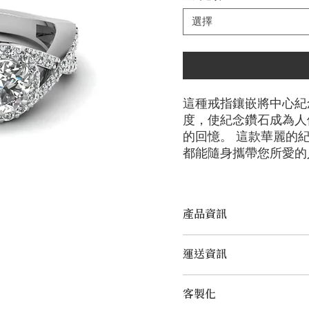
選擇
這種戒指鑲嵌將中心紀
度，使紀念鑽石成為人
的回憶。 這款華麗的
都能隨身攜帶您所愛的
產品資訊
切工選項：
​明亮圓形， 雷迪
運送資訊
鑽石大小：
0.25克拉 - 3.00
金屬選項：
18K 白金/黃金
LONITÉ 為您的產品建立
客製化
輸和定期洲際運輸。 LONI
備註