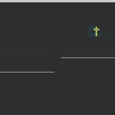
hnology/技
Diamond
Price/價格
Options/選擇
Certification/認證
/理論
Features/特點
n Process/製作過程
cal Know-how/技術訣竅
fically Proven/經科學证明