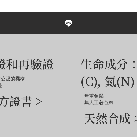
紀念鑽石首飾。 LONITÉ
顯示的價格不包括主鑽，
我們為任何客製訂單提供 3 
顯示的價格適用於尺寸範圍為 
大小，金屬選擇或戒圈尺
範例圖片僅供參考。由於
如需探索網站未顯示的其
證和再驗證
生命成分
(C), 氮(N)
世公認的機構
證
方證書 >
無重金屬
無人工著色劑
天然合成 