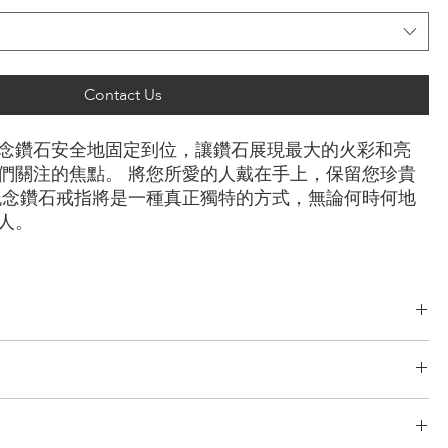
Contact Us
念鑽石安全地固定到位，讓鑽石展現最大的火彩和亮
們關注的焦點。 將您所愛的人戴在手上，保留您珍貴
紀念鑽石戒指將是一種真正獨特的方式，無論何時何地
人。
恩形， 上丁方形， 公主方形， 心形， 橢圓形， 梨形， 墊形
克拉
/玫瑰金，鉑金
了完善且無風險的物流系統。 我們的網路源自於多年的經驗，包括分段運
TÉ 只與最安全、最可靠的快遞公司合作，以確保安全、及時地交付您的