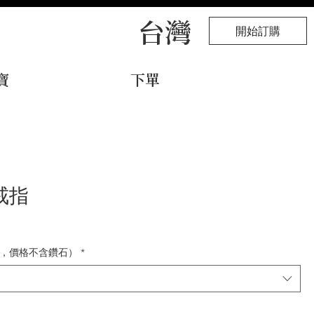
台灣
開始訂購
寶
下單
戒指
，價格不含鑽石）
*