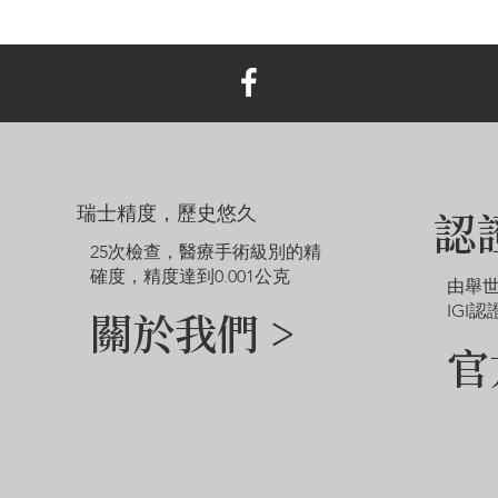
瑞士精度，歷史悠久
認
25次檢查，醫療手術級別的精
確度，精度達到0.001公克
由舉
IGI認
關於我們 >
官