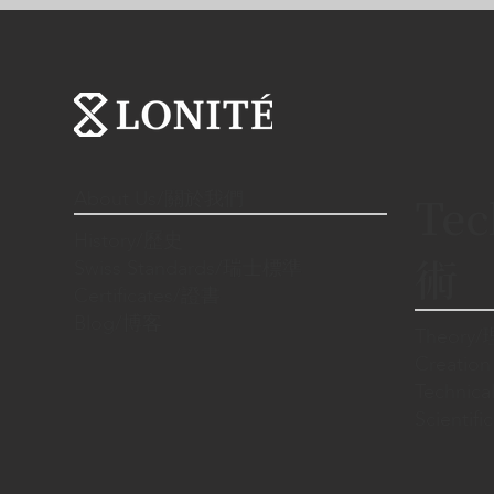
About Us/關於我們
Tec
History/歷史
術
Swiss Standards/瑞士標準
Certificates/證書
Blog/博客
Theory
Creatio
Techni
Scienti