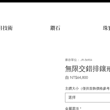
用技術
鑽石
珠
庫存單位： JR-56904
無限交錯排鑲
促
自
NT$64,800
銷
價
主鑽大小（僅供首飾價格參考
格
選擇
金屬選項
*