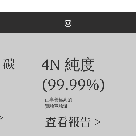
 為您提供了一個在我們的系統中追蹤您的訂單的實用選項。
主鑽價格另外計算。
次免費設計。 重新設計、修改3次以上的，加收5%的設計費。
EU44-EU61 的 18K白金/黄金/玫瑰金,铂金戒指。 價格可能因主鑽
寸而異。
鑽石和珠寶的尺寸不同，定制成品的外觀可能會略有差異。
他選項，請聯絡我們的客戶服務團隊。
：碳
4N 純度
(99.99%)
由享譽極高的
實驗室驗證
>
查看報告 >