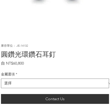
庫存單位： JE-14132
圓鑽光環鑽石耳釘
促
自
NT$60,800
銷
價
金屬選項
*
格
Contact Us