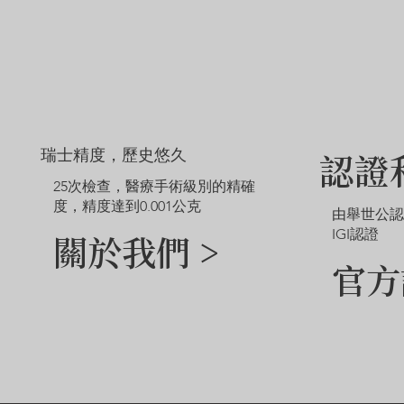
瑞士精度，歷史悠久
認證
25次檢查，醫療手術級別的精確
度，精度達到0.001公克
由舉世公
IGI認證
關於我們 >
官方