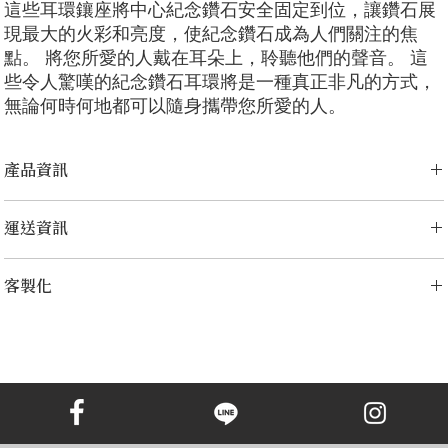
這些耳環鑲座將中心紀念鑽石安全固定到位，讓鑽石展
現最大的火彩和亮度，使紀念鑽石成為人們關注的焦
點。 將您所愛的人戴在耳朵上，聆聽他們的聲音。 這
些令人驚嘆的紀念鑽石耳環將是一種真正非凡的方式，
無論何時何地都可以隨身攜帶您所愛的人。
產品資訊
切工選項：
​明亮圓形， 祖母綠型， 雷迪恩形， 上丁方形， 公主方
運送資訊
形， 心形， 橢圓形， 梨形， 墊形
鑽石大小：
0.25克拉 - 1.00克拉
LONITÉ 為您的產品建立了完善且無風險的物流系統。 我們的網路源自
金屬選項：
18K 白金/黃金/玫瑰金，鉑金
客製化
於多年的經驗，包括分段運輸和定期洲際運輸。 LONITÉ 只與最安全、
最可靠的快遞公司合作，以確保安全、及時地交付您的紀念鑽石首飾。
備註
我們為任何客製訂單提供 3 次免費設計。 重新設計、修改3次以上的，
LONITÉ 為您提供了一個在我們的系統中追蹤您的訂單的實用選項。
顯示的價格是一對耳環的價格，如果您需要單隻耳環，預設價格是
加收5%的設計費。
客服報價的70%。
顯示的價格不包括主鑽，主鑽價格另外計算。
範例圖片僅供參考。由於鑽石和珠寶的尺寸不同，定制成品的外觀
可能會略有差異。
如需探索網站未顯示的其他選項，請聯絡我們的客戶服務團隊。