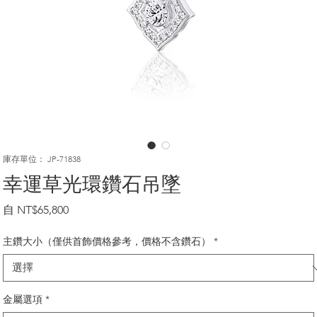
庫存單位： JP-71838
幸運草光環鑽石吊墜
促
自
NT$65,800
銷
價
主鑽大小（僅供首飾價格參考，價格不含鑽石）
*
格
金屬選項
*