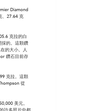
er Diamond 
、27.64 克
05.6 克拉的白
礦山開採的。這顆鑽
現在的大小。人
oor 鑽石目前存
 599 克拉。這顆
ompson 從 
,000 美元。
的許多照片中都