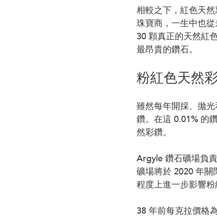
相較之下，紅色天然
珠寶商，一生中也從
30 顆真正的天然
最昂貴的鑽石。
粉紅色天然
雖然每年開採、拋光和銷
鑽。在這 0.01% 
然彩鑽。
Argyle 鑽石礦
礦場將於 2020 
程度上進一步影響粉
38 年前每克拉價格為