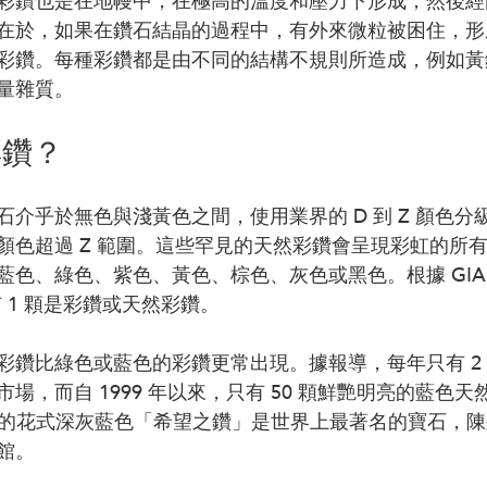
彩鑽也是在地幔中，在極高的溫度和壓力下形成，然後經
在於，如果在鑽石結晶的過程中，有外來微粒被困住，形
彩鑽。每種彩鑽都是由不同的結構不規則所造成，例如黃
量雜質。
彩鑽？
介乎於無色與淺黃色之間，使用業界的 D 到 Z 顏色分
顏色超過 Z 範圍。這些罕見的天然彩鑽會呈現彩虹的所
色、綠色、紫色、黃色、棕色、灰色或黑色。根據 GIA 
只有 1 顆是彩鑽或天然彩鑽。
鑽比綠色或藍色的彩鑽更常出現。據報導，每年只有 2 到
場，而自 1999 年以來，只有 50 顆鮮艷明亮的藍色
2 卡的花式深灰藍色「希望之鑽」是世界上最著名的寶石，
館。