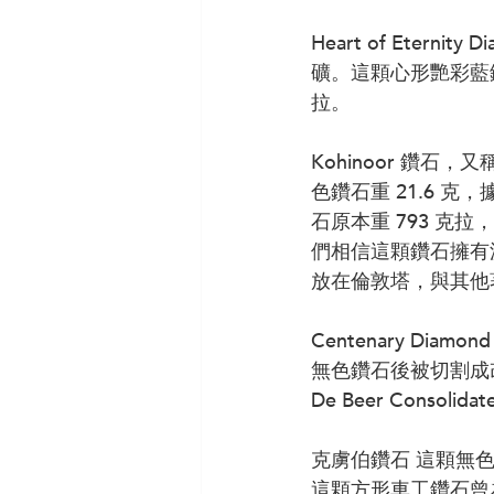
Heart of Etern
礦。這顆心形艷彩藍鑽的彩
拉。
Kohinoor 鑽石，
色鑽石重 21.6 克，
石原本重 793 
們相信這顆鑽石擁有源自太
放在倫敦塔，與其他
Centenary Dia
無色鑽石後被切割成改良的
De Beer Consoli
克虜伯鑽石 這顆無色
這顆方形車工鑽石曾