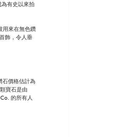
然彩鑽成為有史以來拍
被用來在無色鑽
首飾，令人垂
其彩色鑽石價格估計為 
這顆寶石是由 
g Co. 的所有人 