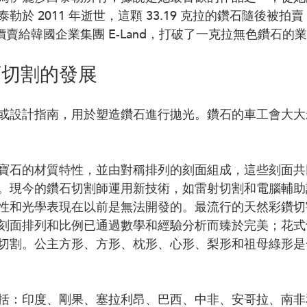
於 2011 年逝世，這顆 33.19 克拉的鑽石隨後被拍賣
元的高價賣給韓國企業集團 E-Land，打破了一克拉無色鑽石的
石切割的發展
或設計指南，用於塑造鑽石進行拋光。鑽石的車工會大大
寶石的材質特性，並由對稱排列的刻面組成，這些刻面共
。現今的鑽石切割師運用新技術，如雷射切割和電腦輔助
性和光學表現在以前是無法開發的。最流行的天然彩鑽切
刻面排列和比例已通過數學和經驗分析而臻於完美；花式
切割。公主方形、方形、枕形、心形、梨形和祖母綠形是
括：印度、剛果、塞拉利昂、巴西、中非、安哥拉、南非