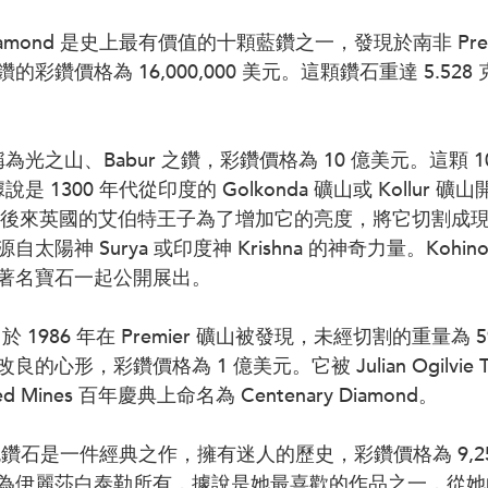
ity Diamond 是史上最有價值的十顆藍鑽之一，發現於南非 Premi
鑽價格為 16,000,000 美元。這顆鑽石重達 5.528 克
又稱為光之山、Babur 之鑽，彩鑽價格為 10 億美元。這顆 1
據說是 1300 年代從印度的 Golkonda 礦山或 Kollur 
克拉，後來英國的艾伯特王子為了增加它的亮度，將它切割成
陽神 Surya 或印度神 Krishna 的神奇力量。Kohin
著名寶石一起公開展出。
mond 於 1986 年在 Premier 礦山被發現，未經切割的重量為
心形，彩鑽價格為 1 億美元。它被 Julian Ogilvie Th
dated Mines 百年慶典上命名為 Centenary Diamond。
鑽石是一件經典之作，擁有迷人的歷史，彩鑽價格為 9,250
為伊麗莎白泰勒所有，據說是她最喜歡的作品之一，從她