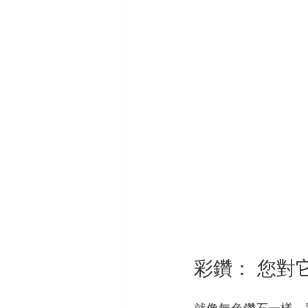
彩鑽： 您對