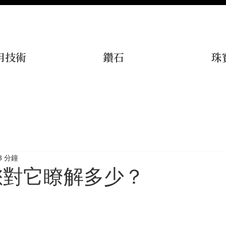
用技術
鑽石
珠
3 分鐘
您對它瞭解多少？
為 5 顆星）。