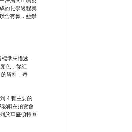
由深層火山噴發
成的化學過程就
鑽含有氮，藍鑽
級標準來描述，
有顏色，從紅
的資料，每 
 4 顆主要的
天然彩鑽在拍賣會
陳列於華盛頓特區