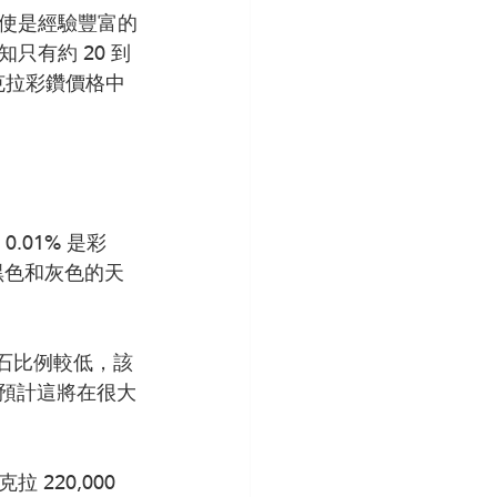
使是經驗豐富的
有約 20 到 
克拉彩鑽價格中
.01% 是彩
是黑色和灰色的天
鑽石比例較低，該
%，預計這將在很大
220,000 