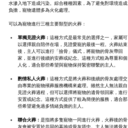
水滲入地下造成污染。綜合種種因素，為了避免對環境造成
負擔，寵物遺體多為火化處理。
可以為寵物進行三種主要類型的火葬：
單獨見證火葬：
這種方式是最常見的選擇之一，家屬可
以選擇親自陪伴在場，見證愛寵的最後一程。火葬結束
後，主人可以進行「撿骨」儀式，將寵物的骨灰帶回
家，並進行後續的安葬或紀念。這種方式較為尊重和個
人化，適合那些希望與寵物保持緊密聯繫的主人。
酌情私人火葬：
這種方式是將火葬和後續的骨灰處理交
由專業的寵物殯葬服務機構來處理。雖然主人無法親自
見證火葬過程，但可以選擇將寵物的遺骨領回家，進行
安置或紀念。這種方式提供了較為簡便的服務，適合那
些希望避免過多情緒負擔的主人。
聯合火葬：
是指將多隻寵物一同進行火葬，火葬後的骨
灰會被安置於共同的墓地或骨灰塔中。主人無法將骨灰