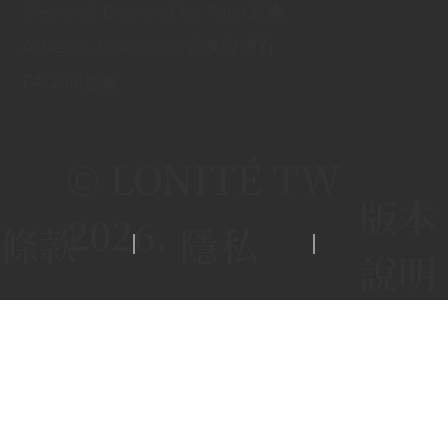
Memorial Diamond for Pets/寵物
Ashes to Diamonds/骨灰變鑽石
FAQ/問答集
© LONITÉ TW
版本
2026.
條款
隱私
說明