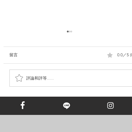
0.0／5 (
留言
評論和評等......
鑽石葬，正在成為台灣殯葬熱趨勢