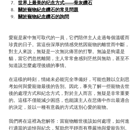
世界上最美的纪念方式——骨灰鑽石
關於寵物紀念鑽石的常見問題
關於寵物紀念鑽石的詢問
愛寵是家中無可取代的一員，它們陪伴主人走過每個溫暖而
珍貴的日子。當這份深厚的情感突然因寵物的離世而中斷，
對主人來說，無疑是一次無比痛苦的打擊。無論是狗還是
貓，當它們忽然離開，主人常常會感到茫然與無助，甚至不
知道該怎麼處理後續的事情。
在這樣的時刻，情緒未必能完全準備好，可能也難以立刻思
考如何與愛寵做最後的告別。因此，事先了解一些寵物去世
後的處理方式和紀念方式，對於主人而言，無疑是非常重要
的。這樣不僅能減少困惑，也能讓主人在悲痛中作出最適合
的決定，並以一種有意義的方式送別心愛的寵物。
我們將在這裡為您解答：當寵物離世後該如何處理，如何進
行適當的追悼與紀念，幫助您平靜而有尊嚴地與愛寵告別。