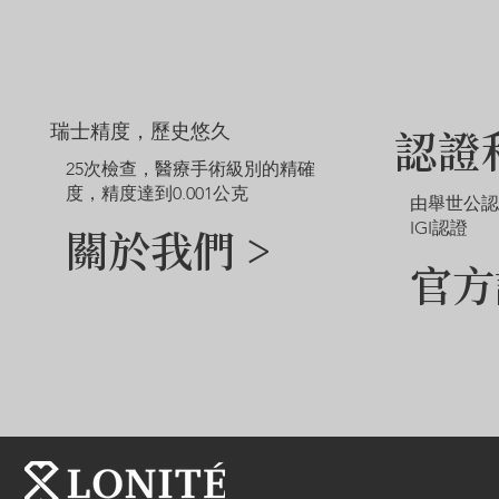
瑞士精度，歷史悠久
認證
25次檢查，醫療手術級別的精確
度，精度達到0.001公克
由舉世公
IGI認證
關於我們 >
官方