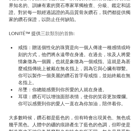
界知名的、訓練有素的寶石專家單獨檢查、分級、鑑定和認
證。對於每一顆經過認證的高品質骨灰鑽石，我們都提供獨
家的鑽石保證，以防止任何缺陷。
LONITÉ™ 提供
三款類別的首飾
:
戒指：贈送個性化的珠寶是向一個人傳達一種感情或時
刻的方式，他們將永遠帶在身邊。在過去，埃及人將愛
情象徵為一個圓，也就是象徵為一個戒指。這就是為甚
麼戒指傳統上被戴在無名指上，因為它與心臟有聯繫。
你可以製作一個美麗的鑽石首字母戒指，並始終戴在無
名指上。
吊墜：你總能感覺到你所愛的人就在身邊。
耳環：鑽石可以增強面部表情，使你的笑容更加燦爛。
你可以感覺到你的愛人一直在為你加油，陪伴着你。
大多數時候，鑽石都是藍色的，但有時會出現黃色、無色或
幾乎黑色。人體中的硼的痕跡產生了藍色的色調，但即使是