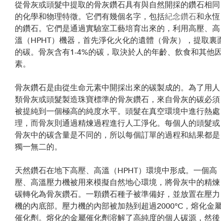
從骨灰或頭髮中提取的骨灰鑽石具有與自然開採的鑽石相同
的化學和物理特徵。它們有幾個名字，包括
紀念鑽石
和永恆
的鑽石。它們是通過實驗室工藝培育出來的，利用高壓、高
溫（HPHT）機器，首先淨化火化的遺體（骨灰），提取裏
的碳。骨灰含有1-4%的碳，取決於人的年齡、飲食和其他
素。
骨灰鑽石是由從生命元素中開採出來的碳製成的。為了用人
類骨灰或頭髮製造珠寶標準的骨灰鑽石，來自骨灰的碳必須
被提純到一個極高的純度水平。頭髮在真空環境中進行熱處
理，而骨灰則通過精煉過程進行人工淨化。每個人的頭髮或
骨灰中的碳含量是不同的，所以每個訂單的過程和結果都是
獨一無二的。
天然鑽石在地下高壓、高溫（HPHT）環境中形成。一個高
壓、高溫壓力機被用來模擬自然地心環境，將骨灰中的精煉
碳轉化為骨灰鑽石。一顆鑽石種子被準備好，並放置在壓力
機的內底部。壓力機的內部被加熱到超過2000°C，熔化金
催化劑。熔化的金屬催化劑溶解了高純度的個人碳源，然後