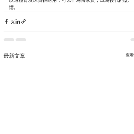
以這種骨灰珠寶很耐用，可以作為傳家寶，成為後代的記
憶。
最新文章
查看