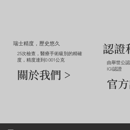
瑞士精度，歷史悠久
認證
25次檢查，醫療手術級別的精確
度，精度達到0.001公克
由舉世公
IGI認證
關於我們 >
官方