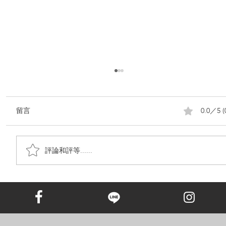
0.0／5 (
留言
評論和評等......
鑽石葬，正在成為台灣殯葬熱趨勢