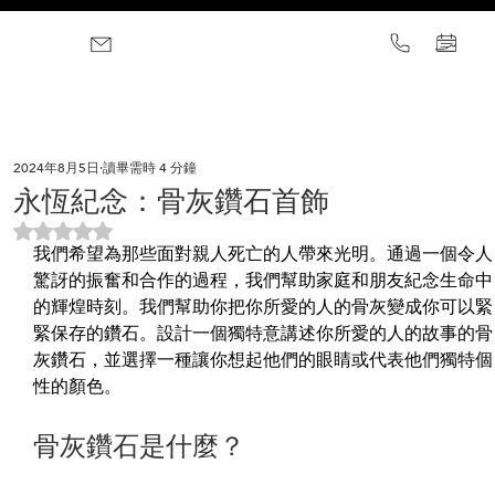
2024年8月5日
讀畢需時 4 分鐘
永恆紀念：骨灰鑽石首飾
評等為 NaN（最高為 5 顆星）。
我們希望為那些面對親人死亡的人帶來光明。通過一個令人
驚訝的振奮和合作的過程，我們幫助家庭和朋友紀念生命中
的輝煌時刻。我們幫助你把你所愛的人的骨灰變成你可以緊
緊保存的鑽石。設計一個獨特意講述你所愛的人的故事的骨
灰鑽石，並選擇一種讓你想起他們的眼睛或代表他們獨特個
性的顏色。
骨灰鑽石是什麼？