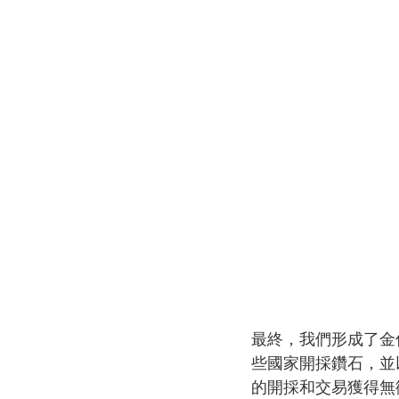
最終，我們形成了金
些國家開採鑽石，並
的開採和交易獲得無