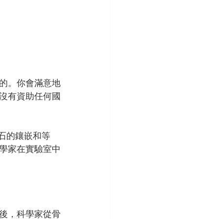
的。你會滿意地
沒有資助任何國
鑽石的鑲嵌和等
學家在實驗室中
後，科學家從骨