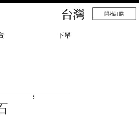
台灣
開始訂購
寶
下單
石