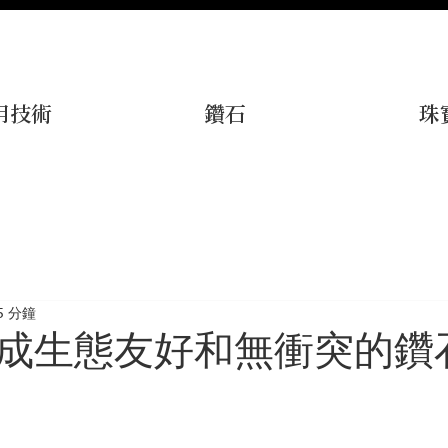
用技術
鑽石
珠
5 分鐘
成生態友好和無衝突的鑽
為 5 顆星）。