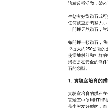
這種反叛活動，帶來
生態友好型鑽石或可
任何被重新調整大小
上開採天然鑽石，對
每開採一顆鑽石，我
挖掘大約250公噸
使當地村莊和社群的
鑽石是在安全的條件
石的類型。
1. 實驗室培育的
實驗室培育的鑽石在
實驗室中使用HTH
是生態友好型的，而