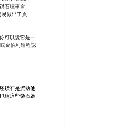
鑽石理事會
貿易做出了貢
你可以說它是一
S或金伯利進程認
坯鑽石是資助他
也稱這些鑽石為