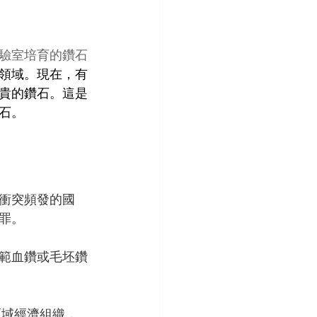
驗室培育的鑽石
領域。現在，有
貴的鑽石。這是
石。
衝突頻發的國
罪。
範血鑽或毛坯鑽
區域經濟組織，