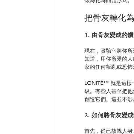
碳轉化為晶體形式。
把骨灰轉化
1. 由骨灰變成
現在，實驗室將你所
知道，用你所愛的人
家的任何叛亂或恐怖
LONITÉ™ 就
級。有些人甚至把他
創造它們。這並不涉
2. 如何將骨灰變
首先，從已故親人身