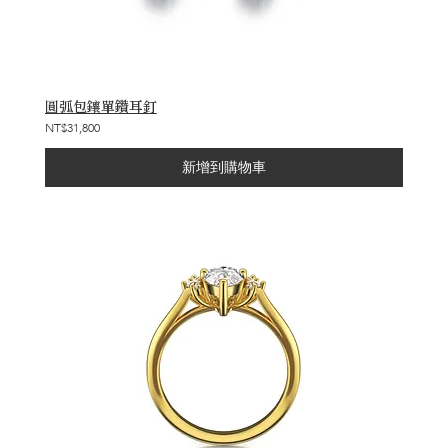
圓弧包鑲單鑽耳釘
NT$31,800
新增到購物車