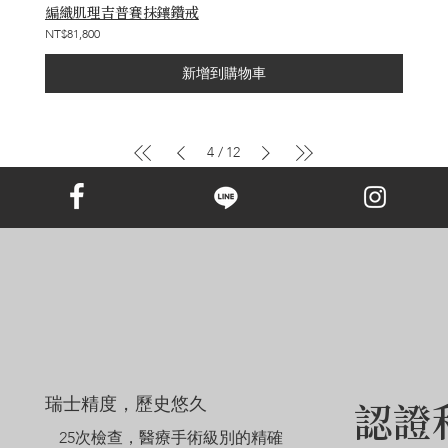
編織肌理吉普賽抹鑲鑽戒
NT$81,800
新增到購物車
/
4
12
瑞士精度，歷史悠久
認證
25次檢查，醫療手術級別的精確