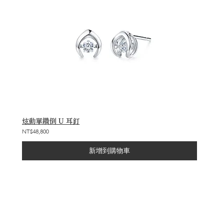
炫動單鑽倒 U 耳釘
NT$48,800
新增到購物車