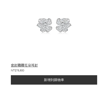
密釘鑽鑽花朵耳釘
NT$78,800
新增到購物車